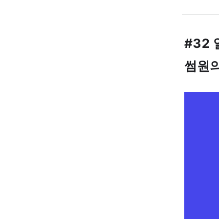
#32
썸원의