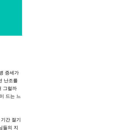
방병 증세가
션 난조를
서 그럴까
이 드는 느
 기간 절기
님들의 지