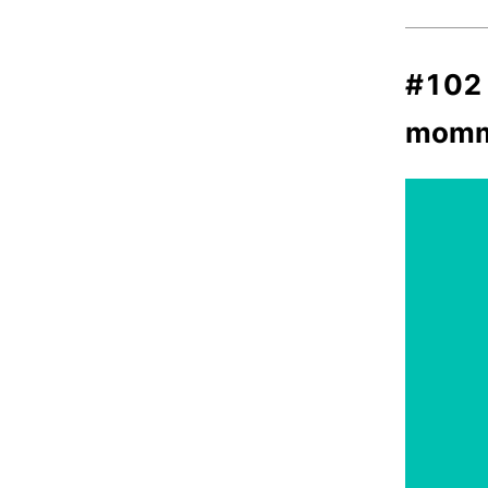
#10
momm 